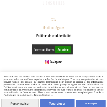
LIENS UTILES
CGV
Mentions légales
Politique de confidentialité
Autoriser
Facebook est désactivé.
MENTIONS LÉGALES
Nous utilisons des cookies pour assurer le bon fonctionnement de notre site et analyser notre trafic et
pour vous offrir une meilleure expérience à des fins de statistiques. Pour cela, nos partenaires et nous
peuvent utiliser des cookies ou d'autres technologies pour stocker et accéder à des informations
personnelles comme votre visite sur notre site. Nous partageons également des informations sur
CONDITIONS GÉNÉRALES DE VENTE
GESTION COOKIES
l'utilisation de notre site avec nos partenaires de médias sociaux, de publicité et d'analyse, qui peuvent
combiner celles-ci avec d'autres informations que vous leur avez fournies ou qu'ils ont collectées lors de
votre utilisation de leurs services. Vous pouvez retirer votre consentement, enregistré pour 6 mois, à
l'aide du lien en pied de page « Gestion Cookies ».
MON COMPTE
CRÉER UN SITE INTERNET
Personnaliser
Tout refuser
Tout accepter