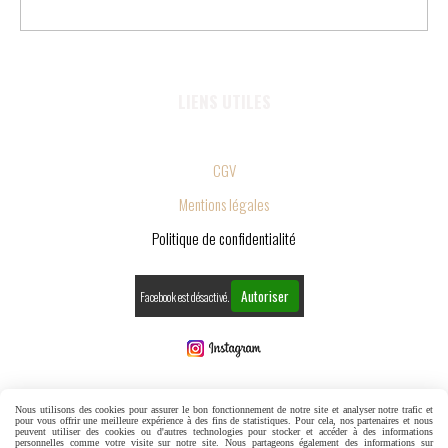
LIENS UTILES
CGV
Mentions légales
Politique de confidentialité
Autoriser
Facebook est désactivé.
MENTIONS LÉGALES
Nous utilisons des cookies pour assurer le bon fonctionnement de notre site et analyser notre trafic et
pour vous offrir une meilleure expérience à des fins de statistiques. Pour cela, nos partenaires et nous
peuvent utiliser des cookies ou d'autres technologies pour stocker et accéder à des informations
personnelles comme votre visite sur notre site. Nous partageons également des informations sur