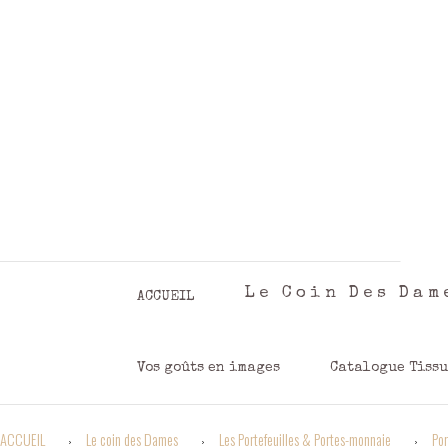
Panneau de gestion des cookies
Le Coin Des Dam
ACCUEIL
Vos goûts en images
Catalogue Tissu
ACCUEIL
Le coin des Dames
Les Portefeuilles & Portes-monnaie
Por