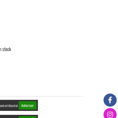
n stock
Autoriser
book est désactivé.