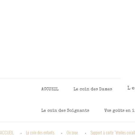
Panneau de gestion des cookies
L
ACCUEIL
Le coin des Dames
Le coin des Soignants
Vos goûts en 
ACCUEIL
Le coin des enfants
On joue
Support à carte "étoiles corai