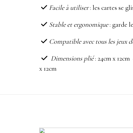
Facile à utiliser
: les cartes se g

Stable et ergonomique
: garde le

Compatible avec tous les jeux d

Dimensions plié
: 24cm x 12cm 

x 12cm