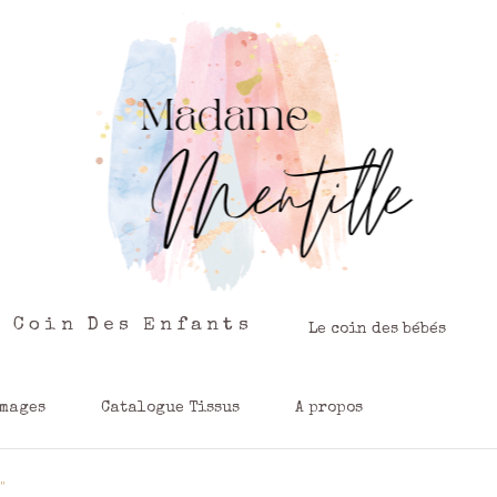
e Coin Des Enfants
Le coin des bébés
images
Catalogue Tissus
A propos
l"